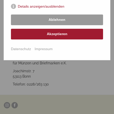
Details anzeigen/ausblenden
Ablehnen
Akzeptieren
Datenschutz
Impressum
Dr. Reinhard Fischer
Auktions- und Handelshaus
für Münzen und Briefmarken e.K.
Joachimstr. 7
53113 Bonn
Telefon: 0228/263 130