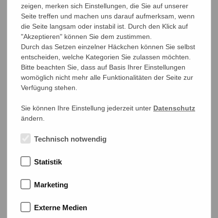
zeigen, merken sich Einstellungen, die Sie auf unserer
Seite treffen und machen uns darauf aufmerksam, wenn
die Seite langsam oder instabil ist. Durch den Klick auf
"Akzeptieren" können Sie dem zustimmen.
Durch das Setzen einzelner Häckchen können Sie selbst
entscheiden, welche Kategorien Sie zulassen möchten.
Bitte beachten Sie, dass auf Basis Ihrer Einstellungen
Zu Google Maps (externer Links)
womöglich nicht mehr alle Funktionalitäten der Seite zur
Verfügung stehen.
Sie können Ihre Einstellung jederzeit unter
Datenschutz
Geschäftszeiten:
ändern.
Montag-Freitag 9–17 Uhr
Technisch notwendig
E-Mail
info@briefmarkenauktion.net
Website
https://www.reinhardfischerauktionen.de
Statistik
Marketing
Externe Medien