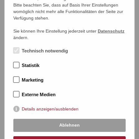
Zentrale in Bonn
Bitte beachten Sie, dass auf Basis Ihrer Einstellungen
Telefon:
0228/263 130
womöglich nicht mehr alle Funktionalitäten der Seite zur
Verfügung stehen.
Telefonzeiten:
Mo.-Fr. 9:00-20:00 Uhr | Sa. 9:00-17:30 Uhr
Sie können Ihre Einstellung jederzeit unter
Datenschutz
E-Mail
ändern.
reinhardfischer@briefmarkenauktion.net
Technisch notwendig
Statistik
Marketing
Externe Medien
Details anzeigen/ausblenden
Ablehnen