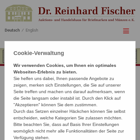
Deutsch
/
English
Cookie-Verwaltung
Wir verwenden Cookies, um Ihnen ein optimales
Webseiten-Erlebnis zu bieten.
Sie helfen uns dabei, Ihnen passende Angebote zu
BRIEFMARKEN
zeigen, merken sich Einstellungen, die Sie auf unserer
Seite treffen und machen uns darauf aufmerksam, wenn
die Seite langsam oder instabil ist. Durch den Klick auf
› Verkauf Ihrer Briefmarkensammlung
"Akzeptieren" können Sie dem zustimmen.
› Wie wertvoll sind meine Briefmarken?
Durch das Setzen einzelner Häckchen können Sie selbst
entscheiden, welche Kategorien Sie zulassen möchten.
› Unsere Kataloge
Bitte beachten Sie, dass auf Basis Ihrer Einstellungen
› Highlights vergangener Briefmarken-Auktionen
womöglich nicht mehr alle Funktionalitäten der Seite zur
Verfügung stehen.