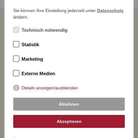
Sie können Ihre Einstellung jederzeit unter
Datenschutz
ändern.
Technisch notwendig
NEWSLETTER ABONNIEREN >
Statistik
Marketing
DR. REINHARD FISCHER
Auktions- und Handelshaus e. K.
Externe Medien
Details anzeigen/ausblenden
Joachimstraße 7
53113 Bonn
Ablehnen
TELEFON
0228 26 31 30
Akzeptieren
EMAIL
info@briefmarkenauktion.net