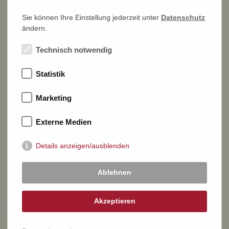
Sie können Ihre Einstellung jederzeit unter
Datenschutz
ändern.
NEWSLETTER ABONNIEREN >
Technisch notwendig
Statistik
DR. REINHARD FISCHER
Marketing
Auktions- und Handelshaus e. K.
Externe Medien
Joachimstraße 7
Details anzeigen/ausblenden
53113 Bonn
Ablehnen
TELEFON
0228 26 31 30
EMAIL
info@briefmarkenauktion.net
Akzeptieren